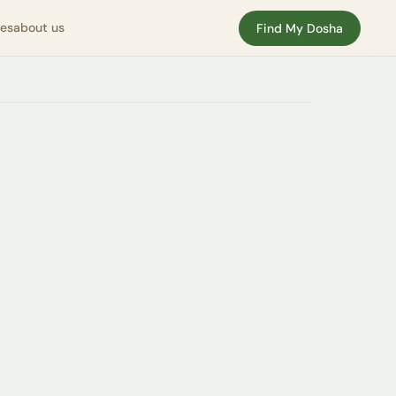
nes
about us
Find My Dosha