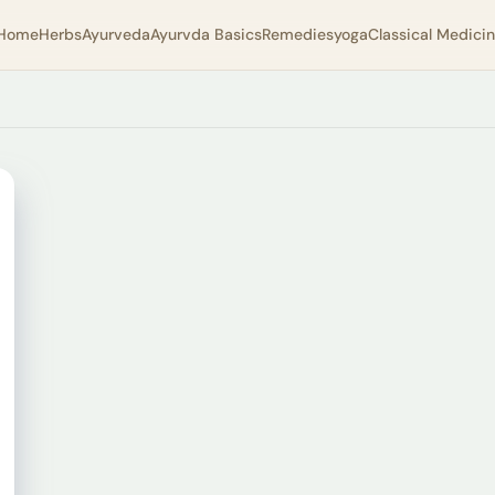
Home
Herbs
Ayurveda
Ayurvda Basics
Remedies
yoga
Classical Medici