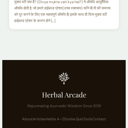
मुक्ता वटी क्या है? (Divya mukta vati kya hai?) ये औषधि आयुर्वेदिक
औषधि होती है, जो हमारे हाईब्लड प्रेशर(उच्च रक्तचाप) यानि बी.पी की समस्या
को दूर करने के लिए एक महत्वपूर्ण औषधि है| इसके साथ ही दिव्य मुक्ता वटी
हाईब्लड प्रेशर के कारण होने […]
Herbal Arcade
Rejuvenating Ayurvedic Wisdom Since 2019
About
Articles
Herbs A–Z
Dosha Quiz
Tools
Contact