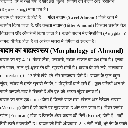
‘वातादि’ वर्ग में रखा गया है और इसे ‘बृंहण’ (पोषण देने वाला) और ‘रसायन’
(Rejuvenating) माना गया है।
बादाम दो प्रकार के होते हैं —
मीठा बादाम (Sweet Almond)
जिसे खाने में
उपयोग किया जाता है, और
कड़वा बादाम (Bitter Almond)
जिसका उपयोग तेल
निकालने और औषधि में किया जाता है। कड़वे बादाम में एमिग्डेलिन (Amygdalin)
नामक यौगिक होता है जो अधिक मात्रा में विषैला हो सकता है।
बादाम का बाह्यस्वरूप (Morphology of Almond)
बादाम का पेड़ 4–10 मीटर ऊँचा, पर्णपाती, मध्यम आकार का वृक्ष होता है। इसके
तने पतले, छाल भूरे-धूसर रंग की, खुरदरी होती है। बादाम के पत्ते लंबे, भालाकार
(lanceolate), 6–12 सेमी लंबे, हरे और चमकदार होते हैं। बादाम के फूल बहुत
सुंदर, सफेद से हल्के गुलाबी रंग के, 5 पंखुड़ियों वाले होते हैं। फूल पत्तियाँ आने से
पहले जनवरी-मार्च में खिलते हैं और वृक्ष को अत्यंत सुंदर बनाते हैं।
बादाम का फल एक drupe होता है जिसमें बाहर हरा, मांसल और रेशेदार आवरण
(Mesocarp) होता है जो पकने पर सूख जाता है और फट जाता है। भीतर कठोर
खोल (Endocarp) होता है जिसके अंदर बादाम की गिरी (Kernel) होती है। यही
गिरी खाने में उपयोगी है। बादाम की गिरी अंडाकार, 2–3 सेमी लंबी, भूरे रंग के पतले