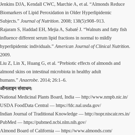
Jenkins DJA, Kendall CWC, Marchie A, et al. “Almonds Reduce
Biomarkers of Lipid Peroxidation in Older Hyperlipidemic
Subjects.”
Journal of Nutrition
. 2008; 138(5):908–913.
Rajaram S, Haddad EH, Mejia A, Sabaté J. “Walnuts and fatty fish
influence different serum lipid fractions in normal to mildly
hyperlipidemic individuals.”
American Journal of Clinical Nutrition
.
2009.
Liu Z, Lin X, Huang G, et al. “Prebiotic effects of almonds and
almond skins on intestinal microbiota in healthy adult
humans.”
Anaerobe
. 2014; 26:1–6.
ऑनलाइन संसाधन:
National Medicinal Plants Board, India —
http://www.nmpb.nic.in/
USDA FoodData Central —
https://fdc.nal.usda.gov/
Indian Journal of Traditional Knowledge —
http://nopr.niscair.res.in/
PubMed —
https://pubmed.ncbi.nlm.nih.gov/
Almond Board of California —
https://www.almonds.com/