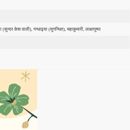
ुन्दर केश वाली), गन्धाढ्या (सुगन्धित), महाकुमारी, लाक्षापुष्पा