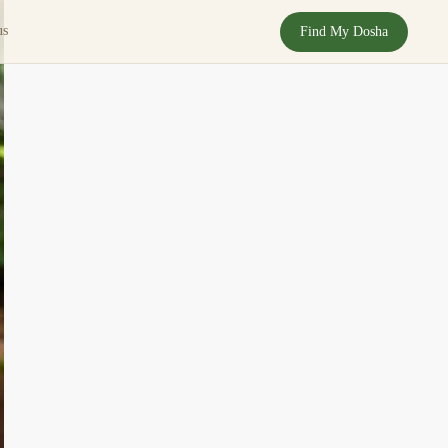
us
Find My Dosha