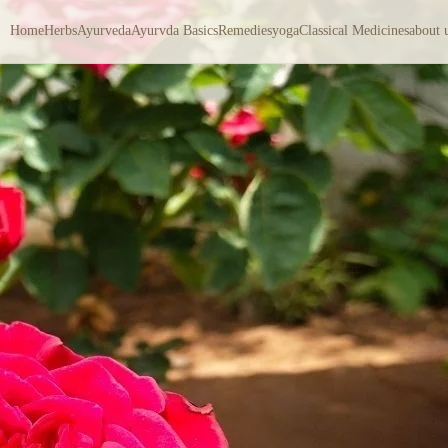
Home
Herbs
Ayurveda
Ayurvda Basics
Remedies
yoga
Classical Medicines
about 