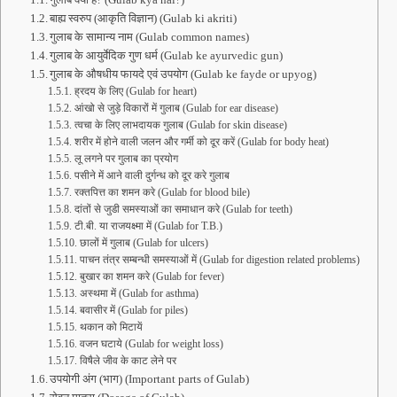
बाह्य स्वरुप (आकृति विज्ञान) (Gulab ki akriti)
गुलाब के सामान्य नाम (Gulab common names)
गुलाब के आयुर्वेदिक गुण धर्म (Gulab ke ayurvedic gun)
गुलाब के औषधीय फायदे एवं उपयोग (Gulab ke fayde or upyog)
ह्रदय के लिए (Gulab for heart)
आंखो से जुड़े विकारों में गुलाब (Gulab for ear disease)
त्वचा के लिए लाभदायक गुलाब (Gulab for skin disease)
शरीर में होने वाली जलन और गर्मी को दूर करें (Gulab for body heat)
लू लगने पर गुलाब का प्रयोग
पसीने में आने वाली दुर्गन्ध को दूर करे गुलाब
रक्तपित्त का शमन करे (Gulab for blood bile)
दांतों से जुडी समस्याओं का समाधान करे (Gulab for teeth)
टी.बी. या राजयक्ष्मा में (Gulab for T.B.)
छालों में गुलाब (Gulab for ulcers)
पाचन तंत्र सम्बन्धी समस्याओं में (Gulab for digestion related problems)
बुखार का शमन करे (Gulab for fever)
अस्थमा में (Gulab for asthma)
बवासीर में (Gulab for piles)
थकान को मिटायें
वजन घटाये (Gulab for weight loss)
विषैले जीव के काट लेने पर
उपयोगी अंग (भाग) (Important parts of Gulab)