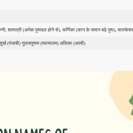
, शतपत्री (अनेक पुष्पदल होने से), कर्णिका (कान के समान बढे पुष्प), चारुकेशरा (स
सुर्ख (पंजाबी) गुलाबपुष्पम (मलयालम) अलिका (अरबी)