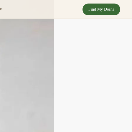
us
Find My Dosha