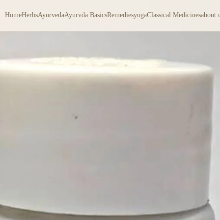
Home
Herbs
Ayurveda
Ayurvda Basics
Remedies
yoga
Classical Medicines
about 