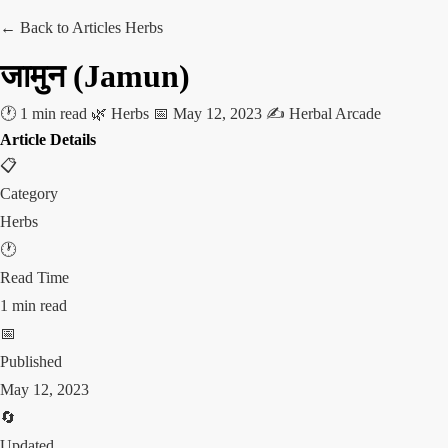
← Back to Articles
Herbs
जामुन (Jamun)
🕐 1 min read
🌿 Herbs
📅 May 12, 2023
✍️ Herbal Arcade
Article Details
📋
Category
Herbs
🕐
Read Time
1 min read
📅
Published
May 12, 2023
🔄
Updated