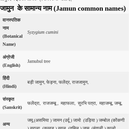
जामुन के सामान्य नाम (
Jamun
common names)
वानस्पतिक
नाम
Syzygium cumini
(
Botanical
Name)
अंग्रेजी
Jamubul tree
(
English)
हिंदी
बड़ी जामुन, फेड़ना, फलेंद्र, राजजामुन,
(
Hindi)
संस्कृत
फलेंद्रा, राजजम्बू , महाफला, सुरभि पत्रा, महाजम्बू, जम्बू,
(
Sanskrit)
जमू (असमिया ) जामन (उर्दू ) जामो (उड़िया ) जम्बोल (कोंकणी
अन्य
) नराला (कन्नड़ ) नवल (तमिल ) जाम (बंगाली ) कालो