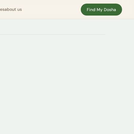
nes
about us
Find My Dosha