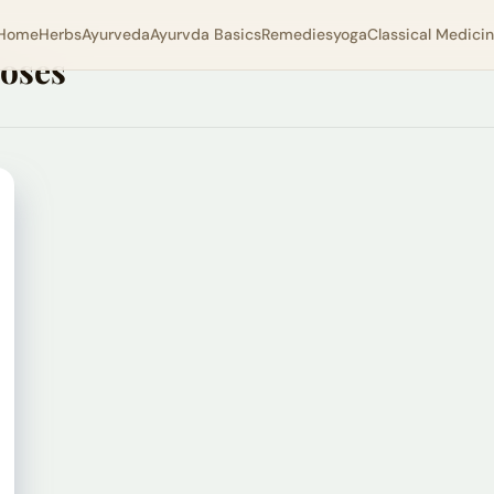
Home
Herbs
Ayurveda
Ayurvda Basics
Remedies
yoga
Classical Medici
oses