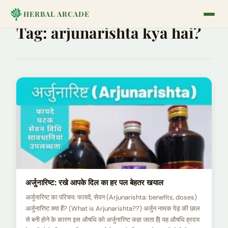
HERBAL ARCADE
Tag:
arjunarishta kya hai?
अर्जुनारिष्ट: रखे आपके दिल का हर पल बेहतर खयाल
अर्जुनारिष्ट का परिचय: फायदें, सेवन (Arjunarishta: benefits, doses)
अर्जुनारिष्ट क्या हैं? (What is Arjunarishta??) अर्जुन नामक पेड़ की छाल
से बनी होने के कारण इस औषधि को अर्जुनारिष्ट कहा जाता हैं| यह औषधि ह्रदय