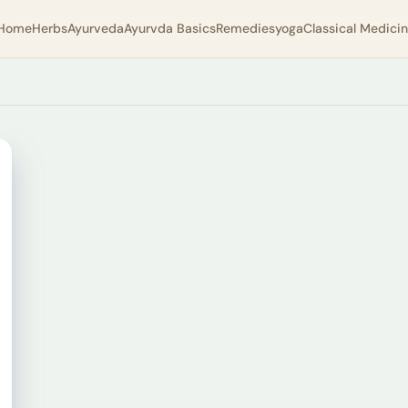
Home
Herbs
Ayurveda
Ayurvda Basics
Remedies
yoga
Classical Medici