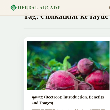
HERBAL ARCADE
Tag:
Chukandar ke fayde
चुकन्दर: (Beetroot: Introduction, Benefits
and Usages)