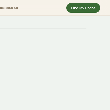
nes
about us
Find My Dosha