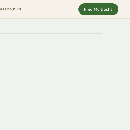
nes
about us
Find My Dosha