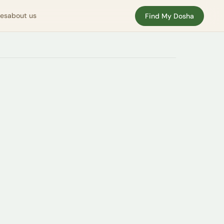
nes
about us
Find My Dosha