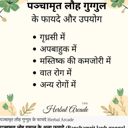
पञ्चामृत लौह गुग्गुल के फायदे Herbal Arcade
पञ्चामृत लोह गुग्गुल के अन्य फायदे (Panchamrit lauh guggul