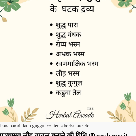
Panchamrit lauh guggul contents herbal arcade
पञ्चामृत लौह गुग्गुल बनाने की विधि (Panchamrit