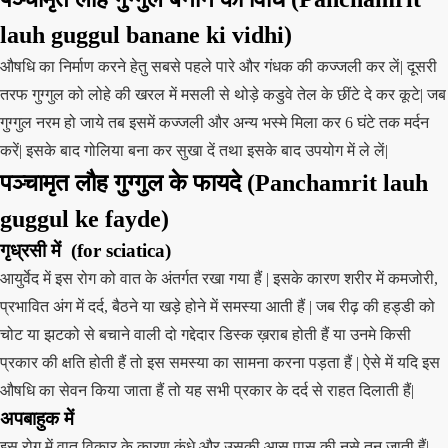
lauh guggul banane ki vidhi)
औषधि का निर्माण करने हेतु सबसे पहले पारे और गंधक की कज्जली कर लें| दूसरी
तरफ गुग्गुल को लोहे की खरल में मसली से थोड़े कडुवे तेल के छींटे दे कर कूटे| जब
गुग्गुल नरम हो जाये तब इसमें कज्जली और अन्य भस्मे मिला कर 6 घंटे तक मर्दन
करें| इसके बाद गोलिया बना कर सुखा दें तथा इसके बाद उपयोग में ले लें|
पञ्चामृत लौह गुग्गुल के फायदे (Panchamrit lauh
guggul ke fayde)
गृध्रसी में (for sciatica)
आयुर्वेद में इस रोग को वात के अंतर्गत रखा गया हैं | इसके कारण शरीर में कमजोरी,
प्रभावित अंग में दर्द, बैठने या खड़े होने में समस्या आती हैं | जब रीढ़ की हड्डी को
चोट या झटको से बचाने वाली दो गद्देदार डिस्क ख़राब होती हैं या उनमे किसी
प्रकार की क्षति होती हैं तो इस समस्या का सामना करना पड़ता हैं | ऐसे में यदि इस
औषधि का सेवन किया जाता हैं तो यह सभी प्रकार के दर्द से राहत दिलाती हैं|
अपबाहुक में
इस रोग में वात विकार के कारण कंधे और उसकी आस पास की नसे तन जाती हैं|