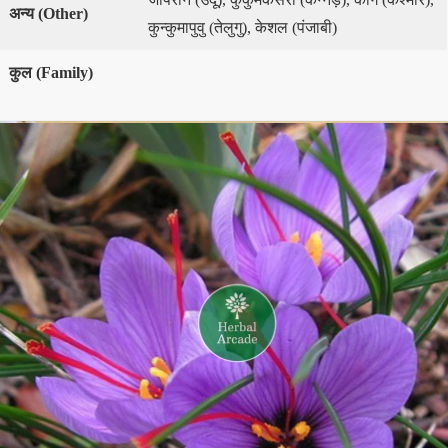
अन्य
(
Other
)
कुन्कुमापुवु (तेलुगु), केशल (पंजाबी)
कुल
(
Family
)