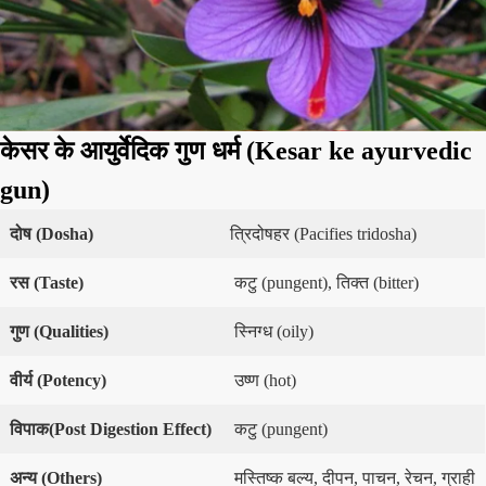
केसर
के आयुर्वेदिक गुण धर्म (Kesar
ke ayurvedic
gun)
दोष
(
Dosha
)
त्रिदोषहर (Pacifies tridosha)
रस
(Taste)
कटु (pungent), तिक्त (bitter)
गुण
(Qualities)
स्निग्ध (oily)
वीर्य
(Potency)
उष्ण (hot)
विपाक
(Post Digestion Effect)
कटु (pungent)
अन्य
(
Others
)
मस्तिष्क बल्य, दीपन, पाचन, रेचन, ग्राही