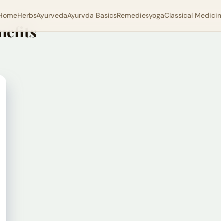
Home
Herbs
Ayurveda
Ayurvda Basics
Remedies
yoga
Classical Medici
nefits