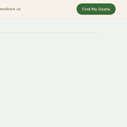
nes
about us
Find My Dosha