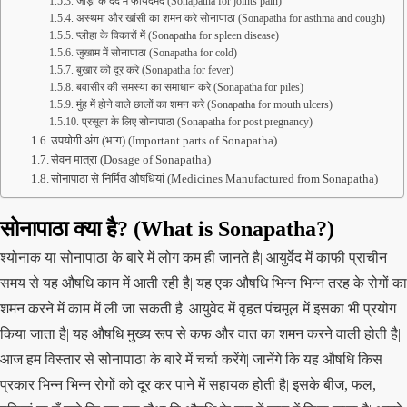
जोड़ो के दर्द में फायदेमंद (Sonapatha for joints pain)
अस्थमा और खांसी का शमन करे सोनापाठा (Sonapatha for asthma and cough)
प्लीहा के विकारों में (Sonapatha for spleen disease)
जुखाम में सोनापाठा (Sonapatha for cold)
बुखार को दूर करे (Sonapatha for fever)
बवासीर की समस्या का समाधान करे (Sonapatha for piles)
मुंह में होने वाले छालों का शमन करे (Sonapatha for mouth ulcers)
प्रसूता के लिए सोनापाठा (Sonapatha for post pregnancy)
उपयोगी अंग (भाग) (Important parts of Sonapatha)
सेवन मात्रा (Dosage of Sonapatha)
सोनापाठा से निर्मित औषधियां (Medicines Manufactured from Sonapatha)
सोनापाठा क्या है? (What is Sonapatha?)
श्योनाक या सोनापाठा के बारे में लोग कम ही जानते है| आयुर्वेद में काफी प्राचीन
समय से यह औषधि काम में आती रही है| यह एक औषधि भिन्न भिन्न तरह के रोगों का
शमन करने में काम में ली जा सकती है| आयुवेद में वृहत पंचमूल में इसका भी प्रयोग
किया जाता है| यह औषधि मुख्य रूप से कफ और वात का शमन करने वाली होती है|
आज हम विस्तार से सोनापाठा के बारे में चर्चा करेंगे| जानेंगे कि यह औषधि किस
प्रकार भिन्न भिन्न रोगों को दूर कर पाने में सहायक होती है| इसके बीज, फल,