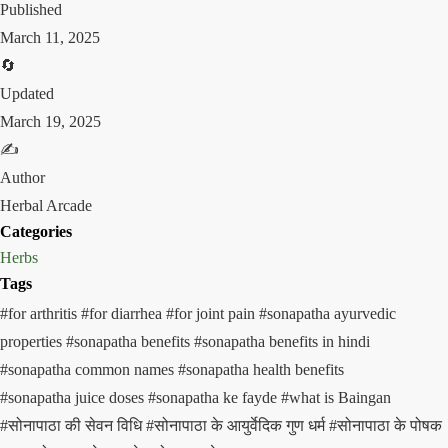
Published
March 11, 2025
🔄
Updated
March 19, 2025
✍️
Author
Herbal Arcade
Categories
Herbs
Tags
#for arthritis
#for diarrhea
#for joint pain
#sonapatha ayurvedic
properties
#sonapatha benefits
#sonapatha benefits in hindi
#sonapatha common names
#sonapatha health benefits
#sonapatha juice doses
#sonapatha ke fayde
#what is Baingan
#सोनापाठा की सेवन विधि
#सोनापाठा के आयुर्वेदिक गुण धर्म
#सोनापाठा के पोषक