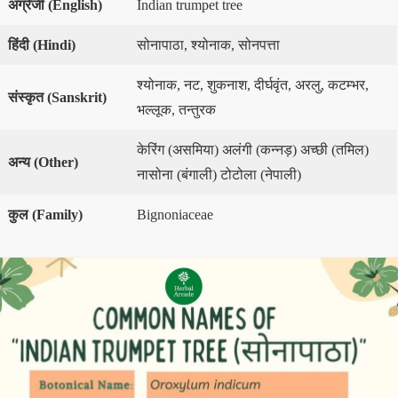
अंग्रेजी
(
English
)
Indian trumpet tree
हिंदी
(
Hindi
)
सोनापाठा, श्योनाक, सोनपत्ता
श्योनाक, नट, शुकनाश, दीर्घवृंत, अरलु, कटम्भर,
संस्कृत
(
Sanskrit
)
भल्लूक, तन्तुरक
केरिंग (असमिया) अलंगी (कन्नड़) अच्छी (तमिल)
अन्य
(
Other
)
नासोना (बंगाली) टोटोला (नेपाली)
कुल
(
Family
)
Bignoniaceae