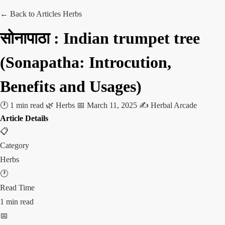
← Back to Articles
Herbs
सोनापाठा : Indian trumpet tree
(Sonapatha: Introcution,
Benefits and Usages)
🕐 1 min read
🌿 Herbs
📅 March 11, 2025
✍️ Herbal Arcade
Article Details
📋
Category
Herbs
🕐
Read Time
1 min read
📅