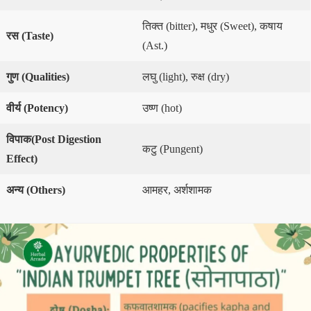
तिक्त (bitter), मधुर (Sweet), कषाय
रस
(Taste)
(Ast.)
गुण
(Qualities)
लघु (light), रुक्ष (dry)
वीर्य
(Potency)
उष्ण (hot)
विपाक
(Post Digestion
कटु (Pungent)
Effect)
अन्य
(
Others
)
आमहर, अर्शशामक