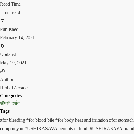
Read Time
1 min read
📅
Published
February 14, 2021
🔄
Updated
May 19, 2021
✍️
Author
Herbal Arcade
Categories
औषधी दर्शन
Tags
#for bleeding
#for blood bile
#for body heat and irritation
#for stomac
componiyan
#USHIRASAVA benefits in hindi
#USHIRASAVA bran