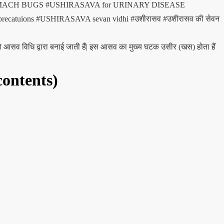
OMACH BUGS
#USHIRASAVA for URINARY DISEASE
ecatuions
#USHIRASAVA sevan vidhi
#उशीरासव
#उशीरासव की सेवन
ो आसव विधि द्वारा बनाई जाती हैं| इस आसव का मुख्य घटक उसीर (खस) होता हैं
contents)