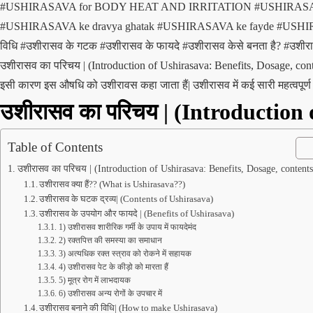
#USHIRASAVA for BODY HEAT AND IRRITATION
#USHIRAS
#USHIRASAVA ke dravya ghatak
#USHIRASAVA ke fayde
#USHIR
विधि
#उशीरासव के गटक
#उशीरासव के फायदे
#उशीरासव केसे बनता है?
#उशीरा
उशीरासव का परिचय | (Introduction of Ushirasava: Benefits, Dosage, conten
इसी कारण इस औषधि को उशीरावस कहा जाता हैं| उशीरासव में कई सारी महत्वपूर्ण
उशीरासव का परिचय | (Introduction 
Table of Contents
उशीरासव का परिचय | (Introduction of Ushirasava: Benefits, Dosage, contents
उशीरासव क्या हैं?? (What is Ushirasava??)
उशीरासव के घटक द्रव्य| (Contents of Ushirasava)
उशीरासव के उपयोग और फायदे | (Benefits of Ushirasava)
1) उशीरासव शारीरिक गर्मी के उपाय में फायदेमंद
2) रक्तपित्त की समस्या का समाधान
3) अत्यधिक रक्त स्त्राव को रोकने में सहायक
4) उशीरासव पेट के कीड़ो को मारता हैं
5) मूत्र रोग में लाभदायक
6) उशीरासव अन्य रोगों के उपचार में
उशीरासव बनाने की विधि| (How to make Ushirasava)