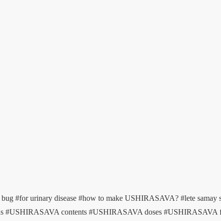
h bug
#for urinary disease
#how to make USHIRASAVA?
#lete samay
ds
#USHIRASAVA contents
#USHIRASAVA doses
#USHIRASAVA 