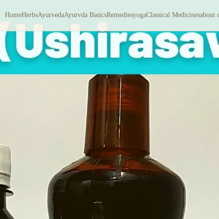
Home
Herbs
Ayurveda
Ayurvda Basics
Remedies
yoga
Classical Medicines
about 