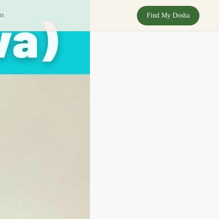
us
Find My Dosha