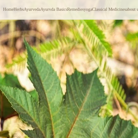
Home
Herbs
Ayurveda
Ayurvda Basics
Remedies
yoga
Classical Medicines
about 