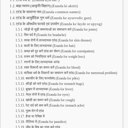
बाह्य स्वरुप (आकृति विज्ञान) (Eranda ki akriti)
एरंड के सामान्य नाम (Eranda common names)
एरंड के आयुर्वेदिक गुण धर्म (Eranda ke ayurvedic gun)
एरंड के औषधीय फायदे एवं उपयोग (Eranda ke fayde or upyog)
जोड़ों से जुडी समस्याओं का समाधान करे (Eranda for joints)
सिर दर्द में (Eranda for headache)
त्वचा रोगों में लाभदायक एरंड (Eranda for skin disease)
बालों के लिए लाभदायक (Eranda for hair)
कब्ज़ को दूर करें एरंड का सेवन (Eranda for constipation)
वजन को नियंत्रित करें (Eranda for weight loss)
स्तनों के लिए लाभदायक अरंड
रक्त विकारों का शमन करें (Eranda for blood)
मासिक धर्म के विकारों का समापन करें एरंड (Eranda for menstrual problem)
बवासीर के लिए फायदेमंद (Eranda for piles)
कीड़ों को मारे एरंड (Eranda for stomach bugs)
बुखार में लाभदायक (Eranda for fever)
नेत्र रोगों में एरंड (Eranda for eyes)
खांसी का शमन करे (Eranda for cough)
पेट दर्द को कम करें (Eranda for stomach ache)
गुल्म रोग में एरंड
हैजा या पेचिश में
पीलिया में (Eranda for jaundice)
जीव के विष का नाश करे एरंड