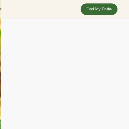
us
Find My Dosha