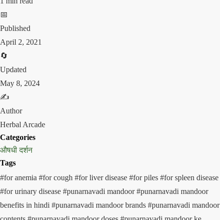
1 min read
📅
Published
April 2, 2021
🔄
Updated
May 8, 2024
✍️
Author
Herbal Arcade
Categories
औषधी दर्शन
Tags
#for anemia
#for cough
#for liver disease
#for piles
#for spleen disease
#for urinary disease
#punarnavadi mandoor
#punarnavadi mandoor
benefits in hindi
#punarnavadi mandoor brands
#punarnavadi mandoor
contents
#punarnavadi mandoor doses
#punarnavadi mandoor ke