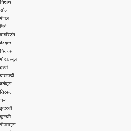
निशोथ
सौंठ
पीपल
मिर्च
वायविडंग
देवदारु
चित्रक
पोहकरमूल
हल्दी
दारुहल्दी
दंतीमूल
त्रिफला
चव्य
इन्द्रजौ
कुटकी
पीपलामूल