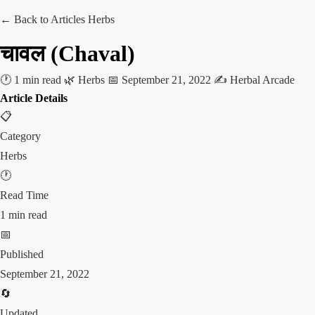
← Back to Articles
Herbs
चावल (Chaval)
🕐 1 min read
🌿 Herbs
📅 September 21, 2022
✍️ Herbal Arcade
Article Details
📋
Category
Herbs
🕐
Read Time
1 min read
📅
Published
September 21, 2022
🔄
Updated