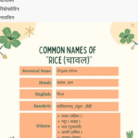
थायमिन
रिबोफ्लेविन
नायसिन