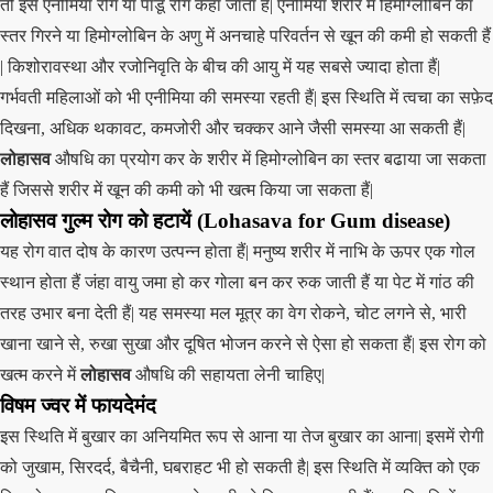
तो इसे एनीमिया रोग या पांडू रोग कहा जाता हैं| एनीमिया शरीर में हिमोग्लोबिन का
स्तर गिरने या हिमोग्लोबिन के अणु में अनचाहे परिवर्तन से खून की कमी हो सकती हैं
| किशोरावस्था और रजोनिवृति के बीच की आयु में यह सबसे ज्यादा होता हैं|
गर्भवती महिलाओं को भी एनीमिया की समस्या रहती हैं| इस स्थिति में त्वचा का सफ़ेद
दिखना, अधिक थकावट, कमजोरी और चक्कर आने जैसी समस्या आ सकती हैं|
लोहासव
औषधि का प्रयोग कर के शरीर में हिमोग्लोबिन का स्तर बढाया जा सकता
हैं जिससे शरीर में खून की कमी को भी खत्म किया जा सकता हैं|
लोहासव गुल्म रोग को हटायें (Lohasava for Gum disease)
यह रोग वात दोष के कारण उत्पन्न होता हैं| मनुष्य शरीर में नाभि के ऊपर एक गोल
स्थान होता हैं जंहा वायु जमा हो कर गोला बन कर रुक जाती हैं या पेट में गांठ की
तरह उभार बना देती हैं| यह समस्या मल मूत्र का वेग रोकने, चोट लगने से, भारी
खाना खाने से, रुखा सुखा और दूषित भोजन करने से ऐसा हो सकता हैं| इस रोग को
खत्म करने में
लोहासव
औषधि की सहायता लेनी चाहिए|
विषम ज्वर में फायदेमंद
इस स्थिति में बुखार का अनियमित रूप से आना या तेज बुखार का आना| इसमें रोगी
को जुखाम, सिरदर्द, बैचैनी, घबराहट भी हो सकती है| इस स्थिति में व्यक्ति को एक