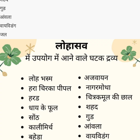
गुड
आंवला
वायविडंग
जल