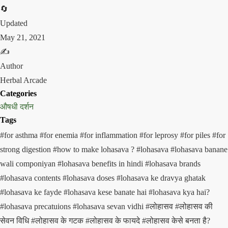
🔄
Updated
May 21, 2021
✍️
Author
Herbal Arcade
Categories
औषधी दर्शन
Tags
#for asthma
#for enemia
#for inflammation
#for leprosy
#for piles
#for
strong digestion
#how to make lohasava ?
#lohasava
#lohasava banane
wali componiyan
#lohasava benefits in hindi
#lohasava brands
#lohasava contents
#lohasava doses
#lohasava ke dravya ghatak
#lohasava ke fayde
#lohasava kese banate hai
#lohasava kya hai?
#lohasava precatuions
#lohasava sevan vidhi
#लोहासव
#लोहासव की
सेवन विधि
#लोहासव के गटक
#लोहासव के फायदे
#लोहासव केसे बनता है?