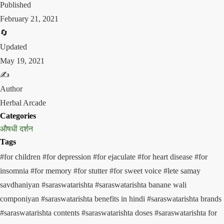
Published
February 21, 2021
🔄
Updated
May 19, 2021
✍️
Author
Herbal Arcade
Categories
औषधी दर्शन
Tags
#for children
#for depression
#for ejaculate
#for heart disease
#for
insomnia
#for memory
#for stutter
#for sweet voice
#lete samay
savdhaniyan
#saraswatarishta
#saraswatarishta banane wali
componiyan
#saraswatarishta benefits in hindi
#saraswatarishta brands
#saraswatarishta contents
#saraswatarishta doses
#saraswatarishta for