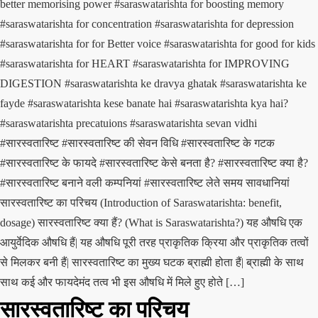
better memorising power
#saraswatarishta for boosting memory
#saraswatarishta for concentration
#saraswatarishta for depression
#saraswatarishta for for Better voice
#saraswatarishta for good for kids
#saraswatarishta for HEART
#saraswatarishta for IMPROVING
DIGESTION
#saraswatarishta ke dravya ghatak
#saraswatarishta ke
fayde
#saraswatarishta kese banate hai
#saraswatarishta kya hai?
#saraswatarishta precatuions
#saraswatarishta sevan vidhi
#सारस्वतारिष्ट
#सारस्वतारिष्ट की सेवन विधि
#सारस्वतारिष्ट के गटक
#सारस्वतारिष्ट के फायदे
#सारस्वतारिष्ट केसे बनता है?
#सारस्वतारिष्ट क्या है?
#सारस्वतारिष्ट बनाने वली कम्पनियां
#सारस्वतारिष्ट लेते समय सावधानियां
सारस्वतारिष्ट का परिचय (Introduction of Saraswatarishta: benefit,
dosage) सारस्वतारिष्ट क्या हैं? (What is Saraswatarishta?) यह औषधि एक
आयुर्वेदिक औषधि हैं| यह औषधि पूरी तरह प्राकृतिक क्रिया और प्राकृतिक तत्वों
से मिलकर बनी हैं| सारस्वतारिष्ट का मुख्य घटक ब्राह्मी होता हैं| ब्राह्मी के साथ
साथ कई और फायदेमंद तत्व भी इस औषधि में मिले हुए होते […]
सारस्वतारिष्ट का परिचय