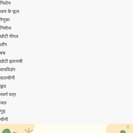
गिलोय
धाय के फूल
रेणुका
निशोथ
छोटी पीपल
लौंग
बच
छोटी इलायची
वायविडंग
दालचीनी
कूठ
स्वर्ण पत्र
जल
गुड़
चीनी